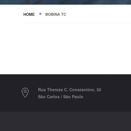
HOME
BOBINA TC
Rua Thereza C. Constantino, 30
São Carlos / São Paulo